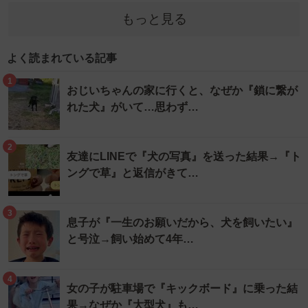
もっと見る
よく読まれている記事
1
おじいちゃんの家に行くと、なぜか『鎖に繋が
れた犬』がいて…思わず…
2
友達にLINEで『犬の写真』を送った結果→『ト
ングで草』と返信がきて…
3
息子が『一生のお願いだから、犬を飼いたい』
と号泣→飼い始めて4年…
4
女の子が駐車場で『キックボード』に乗った結
果→なぜか『大型犬』も…