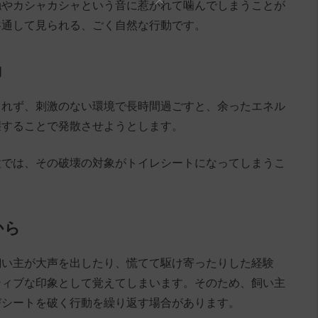
触やカシャカシャという音に惹かれて噛んでしまうことが
共通して見られる、ごく自然な行動です。
動
されず、刺激のない環境で長時間過ごすと、余ったエネル
壊することで発散させようとします。
種では、その破壊の対象がトイレシートになってしまうこ
から
飼い主が大声を出したり、慌てて駆け寄ったりした経験
ティブな印象として覚えてしまいます。そのため、飼い主
びシートを破く行動を繰り返す場合があります。