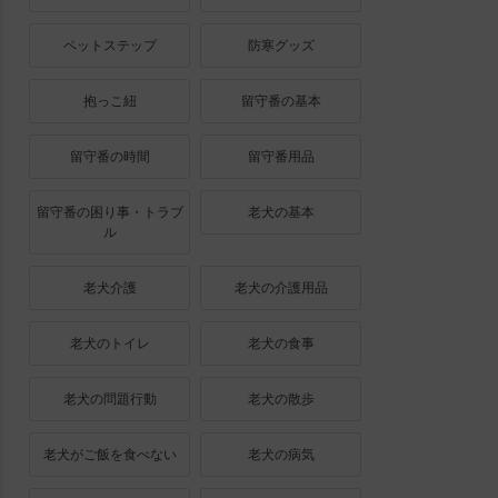
ペットステップ
防寒グッズ
抱っこ紐
留守番の基本
留守番の時間
留守番用品
留守番の困り事・トラブ
老犬の基本
ル
老犬介護
老犬の介護用品
老犬のトイレ
老犬の食事
老犬の問題行動
老犬の散歩
老犬がご飯を食べない
老犬の病気