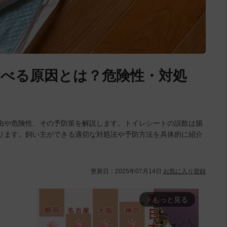
べる原因とは？危険性・対処
由や危険性、その予防策を解説します。トイレシートの誤飲は腸
ります。飼い主ができる適切な対処法や予防方法を具体的に紹介
更新日：
2025年07月14日
お気に入り登録
もっと見る
arrow_forward_ios