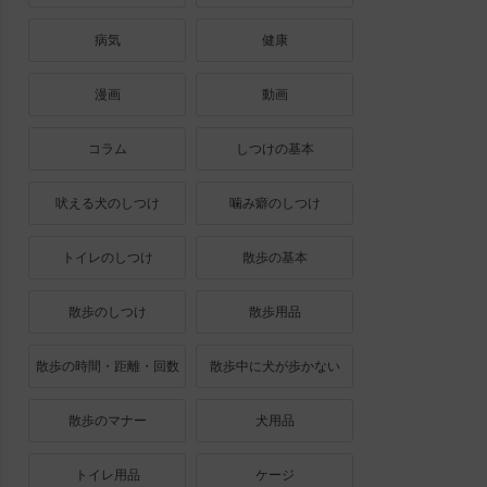
病気
健康
漫画
動画
コラム
しつけの基本
吠える犬のしつけ
噛み癖のしつけ
トイレのしつけ
散歩の基本
散歩のしつけ
散歩用品
散歩の時間・距離・回数
散歩中に犬が歩かない
散歩のマナー
犬用品
トイレ用品
ケージ