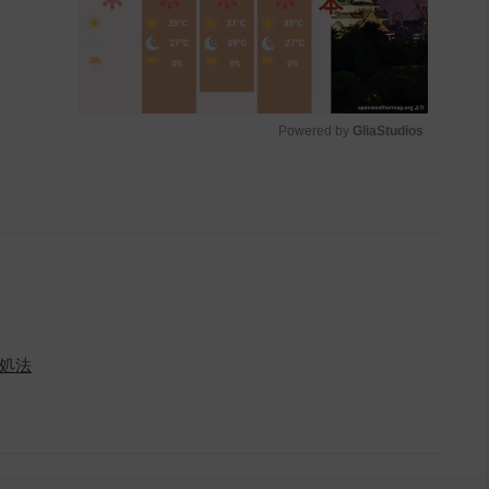
Powered by 
GliaStudios
M
u
t
e
処法