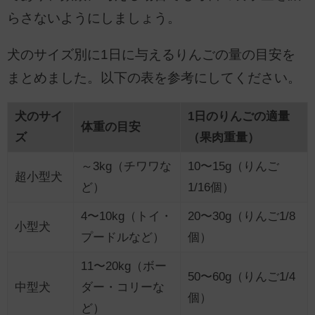
らさないようにしましょう。
犬のサイズ別に1日に与えるりんごの量の目安を
まとめました。以下の表を参考にしてください。
犬のサイ
1日のりんごの適量
体重の目安
ズ
（果肉重量）
～3kg（チワワな
10〜15g（りんご
超小型犬
ど）
1/16個）
4〜10kg（トイ・
20〜30g（りんご1/8
小型犬
プードルなど）
個）
11〜20kg（ボー
50〜60g（りんご1/4
中型犬
ダー・コリーな
個）
ど）