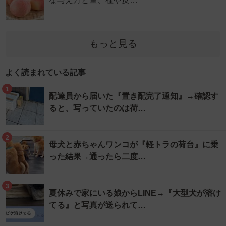
もっと見る
よく読まれている記事
1
配達員から届いた『置き配完了通知』→確認す
ると、写っていたのは荷…
2
母犬と赤ちゃんワンコが『軽トラの荷台』に乗
った結果→通ったら二度…
3
夏休みで家にいる娘からLINE→『大型犬が溶け
てる』と写真が送られて…