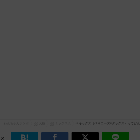
わんちゃんホンポ
犬種
ミックス犬
ペキックス（ペキニーズ×ダックス）ってど