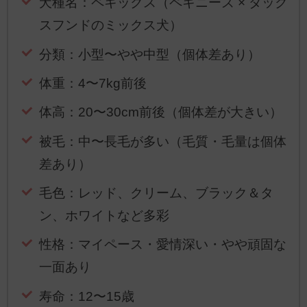
犬種名：ペキックス（ペキニーズ × ダック
スフンドのミックス犬）
分類：小型〜やや中型（個体差あり）
体重：4〜7kg前後
体高：20〜30cm前後（個体差が大きい）
被毛：中〜長毛が多い（毛質・毛量は個体
差あり）
毛色：レッド、クリーム、ブラック＆タ
ン、ホワイトなど多彩
性格：マイペース・愛情深い・やや頑固な
一面あり
寿命：12〜15歳