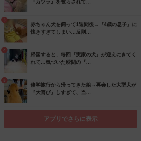
『カツラ』を被らされて…
3
赤ちゃん犬を飼って1週間後→『4歳の息子』に
懐きすぎてしまい…反則…
4
帰国すると、毎回『実家の犬』が迎えにきてく
れて…気づいた瞬間の『…
5
修学旅行から帰ってきた娘→再会した大型犬が
『大喜び』しすぎて、当…
アプリでさらに表示