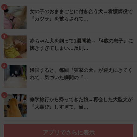
2
女の子のおままごとに付き合う犬→看護師役で
『カツラ』を被らされて…
3
赤ちゃん犬を飼って1週間後→『4歳の息子』に
懐きすぎてしまい…反則…
4
帰国すると、毎回『実家の犬』が迎えにきてく
れて…気づいた瞬間の『…
5
修学旅行から帰ってきた娘→再会した大型犬が
『大喜び』しすぎて、当…
アプリでさらに表示