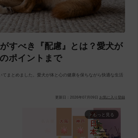
がすべき『配慮』とは？愛犬が
めのポイントまで
いてまとめました。愛犬が体と心の健康を保ちながら快適な生活
更新日：
2026年07月09日
お気に入り登録
もっと見る
arrow_forward_ios