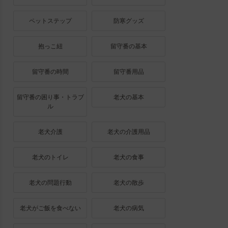
ペットステップ
防寒グッズ
抱っこ紐
留守番の基本
留守番の時間
留守番用品
留守番の困り事・トラブ
老犬の基本
ル
老犬介護
老犬の介護用品
老犬のトイレ
老犬の食事
老犬の問題行動
老犬の散歩
老犬がご飯を食べない
老犬の病気