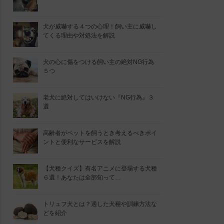
犬が威嚇する４つの心理！飼い主に威嚇し
てくる理由や対処法を解説
犬の心に傷をつける飼い主の絶対NG行為
５つ
老犬に絶対してはいけない『NG行為』３
選
高齢者がペットを飼うとき考えるべきポイ
ントと便利なサービスを解説
【犬種クイズ】有名アニメに登場する犬種
６選！あなたは全部知って…
トリュフ犬とは？適した犬種や訓練方法な
どを紹介