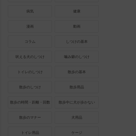
病気
健康
漫画
動画
コラム
しつけの基本
吠える犬のしつけ
噛み癖のしつけ
トイレのしつけ
散歩の基本
散歩のしつけ
散歩用品
散歩の時間・距離・回数
散歩中に犬が歩かない
散歩のマナー
犬用品
トイレ用品
ケージ