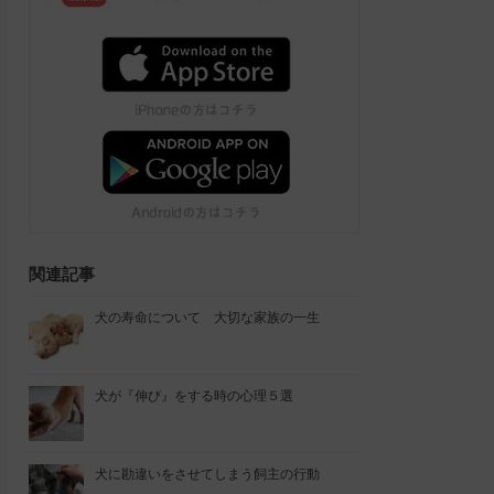
関連記事
犬の寿命について 大切な家族の一生
犬が『伸び』をする時の心理５選
犬に勘違いをさせてしまう飼主の行動