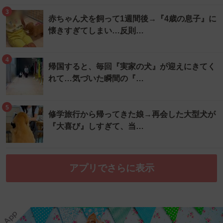
3
赤ちゃん犬を飼って1週間後→『4歳の息子』に
懐きすぎてしまい…反則…
4
帰国すると、毎回『実家の犬』が迎えにきてく
れて…気づいた瞬間の『…
5
修学旅行から帰ってきた娘→再会した大型犬が
『大喜び』しすぎて、当…
アプリでさらに表示