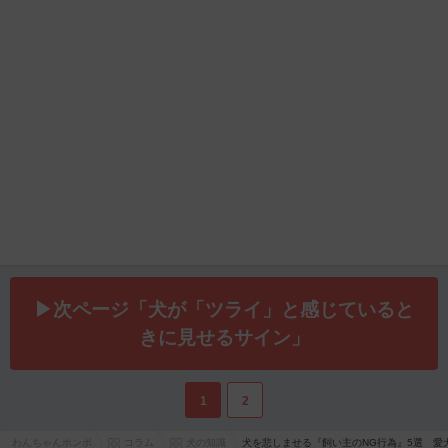
▶次ページ「犬が「ツライ」と感じていると
きに見せるサイン」
1
2
わんちゃんホンポ
コラム
犬の知識
犬を悲しませる『飼い主のNG行為』5選 