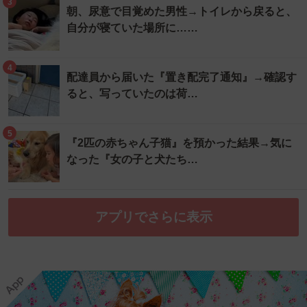
3
朝、尿意で目覚めた男性→トイレから戻ると、
自分が寝ていた場所に……
4
配達員から届いた『置き配完了通知』→確認す
ると、写っていたのは荷…
5
『2匹の赤ちゃん子猫』を預かった結果→気に
なった『女の子と犬たち…
アプリでさらに表示