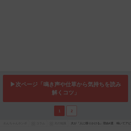
▶次ページ「鳴き声や仕草から気持ちを読み
解くコツ」
1
2
わんちゃんホンポ
コラム
犬の知識
犬が『人に喋りかける』理由4選 鳴いてア