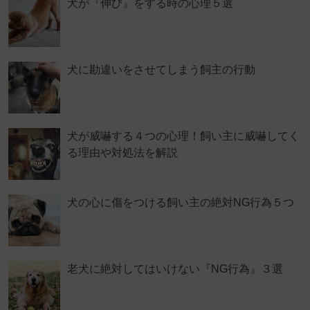
犬が『伸び』をする時の心理５選
犬に勘違いをさせてしまう飼主の行動
犬が威嚇する４つの心理！飼い主に威嚇してく
る理由や対処法を解説
犬の心に傷をつける飼い主の絶対NG行為５つ
老犬に絶対してはいけない『NG行為』３選