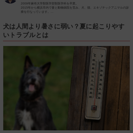
2009年麻布大学獣医学部獣医学科を卒業。
2015年から横浜市内で妻と動物病院を営み、犬、猫、エキゾチックアニマルの診
療を行なっています。
2024年現在、犬10頭、猫3頭、多数の爬虫類と暮らしています。
愛犬家、愛猫家として飼い主様に寄り添った診療を心がけています。
内科(循環器、内分泌など)、歯科、産科に力を入れています。
犬は人間より暑さに弱い？夏に起こりやす
いトラブルとは