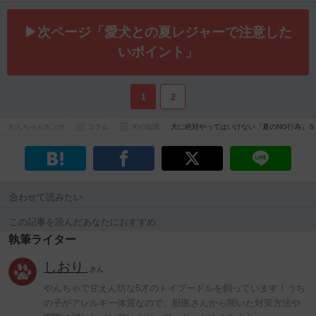
▶次ページ「愛犬との夏レジャーで注意した
いポイント」
1
2
わんちゃんホンポ
コラム
犬の知識
犬に絶対やってはいけない『夏のNG行為』
合わせて読みたい
この記事を読んだあなたにおすすめ
執筆ライター
しおり
さん
やんちゃで甘えん坊な5才のトイプードルを飼っています！うち
の子がアレルギー体質なので、獣医さんから聞いた対策方法や