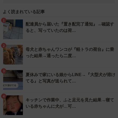
よく読まれている記事
1
配達員から届いた『置き配完了通知』→確認す
ると、写っていたのは荷…
2
母犬と赤ちゃんワンコが『軽トラの荷台』に乗
った結果→通ったら二度…
3
夏休みで家にいる娘からLINE→『大型犬が溶け
てる』と写真が送られて…
4
キッチンで作業中、ふと足元を見た結果→寝て
いる赤ちゃんに犬が…可…