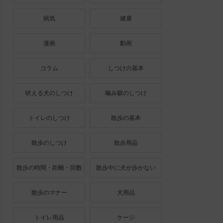
病気
健康
漫画
動画
コラム
しつけの基本
吠える犬のしつけ
噛み癖のしつけ
トイレのしつけ
散歩の基本
散歩のしつけ
散歩用品
散歩の時間・距離・回数
散歩中に犬が歩かない
散歩のマナー
犬用品
トイレ用品
ケージ