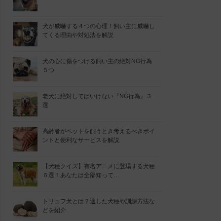
犬が威嚇する４つの心理！飼い主に威嚇し
てくる理由や対処法を解説
犬の心に傷をつける飼い主の絶対NG行為
５つ
老犬に絶対してはいけない『NG行為』３
選
高齢者がペットを飼うとき考えるべきポイ
ントと便利なサービスを解説
【犬種クイズ】有名アニメに登場する犬種
６選！あなたは全部知って…
トリュフ犬とは？適した犬種や訓練方法な
どを紹介