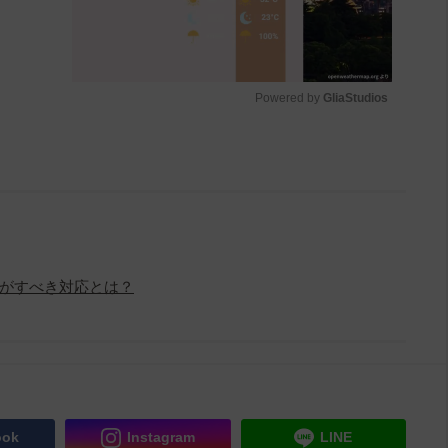
Powered by 
GliaStudios
M
u
t
e
がすべき対応とは？
ook
Instagram
LINE