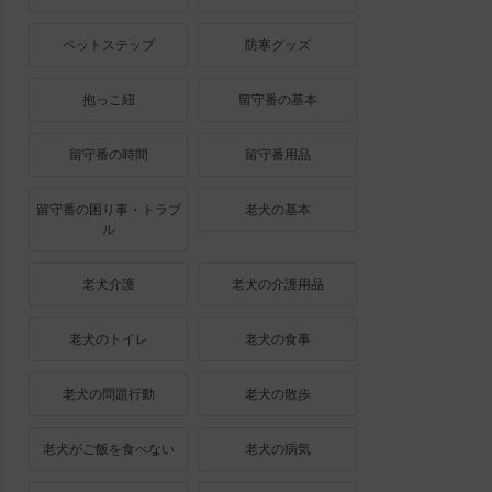
ペットステップ
防寒グッズ
抱っこ紐
留守番の基本
留守番の時間
留守番用品
留守番の困り事・トラブ
老犬の基本
ル
老犬介護
老犬の介護用品
老犬のトイレ
老犬の食事
老犬の問題行動
老犬の散歩
老犬がご飯を食べない
老犬の病気