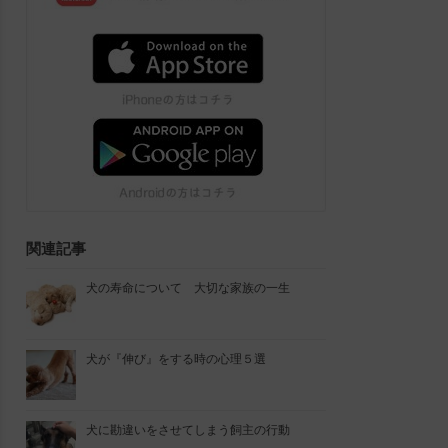
関連記事
犬の寿命について 大切な家族の一生
犬が『伸び』をする時の心理５選
犬に勘違いをさせてしまう飼主の行動