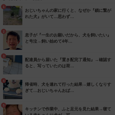
1
おじいちゃんの家に行くと、なぜか『鎖に繋が
れた犬』がいて…思わず…
2
息子が『一生のお願いだから、犬を飼いたい』
と号泣→飼い始めて4年…
3
配達員から届いた『置き配完了通知』→確認す
ると、写っていたのは荷…
4
帰省時、犬を連れて行った結果→嬉しくなりす
ぎて…おじいちゃんおば…
5
キッチンで作業中、ふと足元を見た結果→寝て