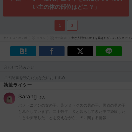
い主の体の部位はどこ？」
1
2
わんちゃんホンポ
コラム
犬の知識
犬が人間のニオイを嗅ぎたがるのはなぜ？ワ
合わせて読みたい
この記事を読んだあなたにおすすめ
執筆ライター
Sarang
さん
ポメラニアンの女の子、柴犬ミックスの男の子、黒猫の男の子
と暮らしています。二十数年、犬と暮らしてきた中で経験した
ことや実感したことを交えながら、犬に関する情報…