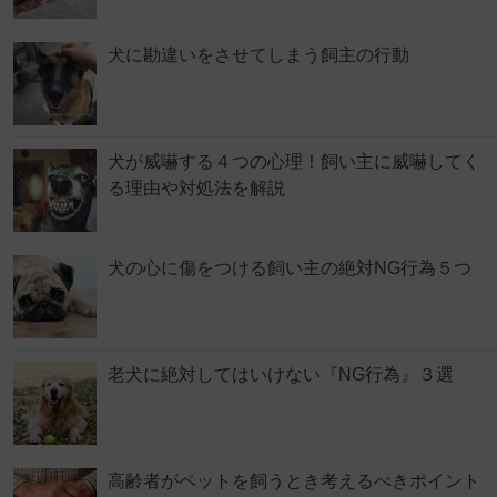
犬に勘違いをさせてしまう飼主の行動
犬が威嚇する４つの心理！飼い主に威嚇してく
る理由や対処法を解説
犬の心に傷をつける飼い主の絶対NG行為５つ
老犬に絶対してはいけない『NG行為』３選
高齢者がペットを飼うとき考えるべきポイント