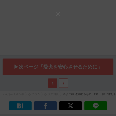
▶次ページ「愛犬を安心させるために」
1
2
わんちゃんホンポ
コラム
犬の知識
犬が『怖いと感じるもの』4選 日常に潜む