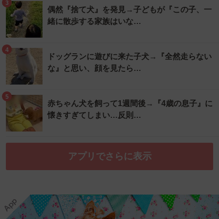
3
偶然『捨て犬』を発見→子どもが『この子、一
緒に散歩する家族はいな…
4
ドッグランに遊びに来た子犬→『全然走らない
な』と思い、顔を見たら…
5
赤ちゃん犬を飼って1週間後→『4歳の息子』に
懐きすぎてしまい…反則…
アプリでさらに表示