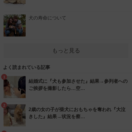
犬の寿命について
もっと見る
よく読まれている記事
1
結婚式に『犬も参加させた』結果→参列者への
ご挨拶を撮影したら…空…
2
2歳の女の子が柴犬におもちゃを奪われ『大泣
きした』結果→状況を察…