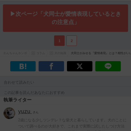
▶次ページ「犬同士が愛情表現しているとき
の注意点」
1
2
わんちゃんホンポ
コラム
犬の知識
犬同士がみせる『愛情表現』とは？相性がい
合わせて読みたい
この記事を読んだあなたにおすすめ
執筆ライター
yuzu
さん
2歳になる少しツンデレ？な柴犬と暮らしています。犬のことに
ついて調べるのが大好きで、これまで実際に試したしつけ方法