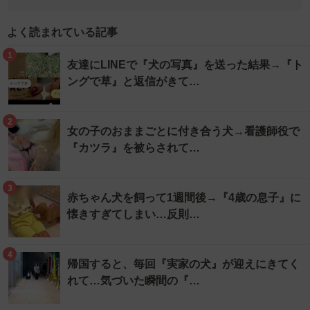
よく読まれている記事
1
友達にLINEで『犬の写真』を送った結果→『ト
ングで草』と返信がきて…
2
女の子のおままごとに付き合う犬→看護師役で
『カツラ』を被らされて…
3
赤ちゃん犬を飼って1週間後→『4歳の息子』に
懐きすぎてしまい…反則…
4
帰国すると、毎回『実家の犬』が迎えにきてく
れて…気づいた瞬間の『…