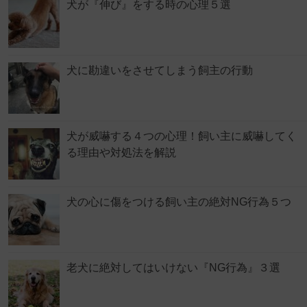
犬が『伸び』をする時の心理５選
犬に勘違いをさせてしまう飼主の行動
犬が威嚇する４つの心理！飼い主に威嚇してく
る理由や対処法を解説
犬の心に傷をつける飼い主の絶対NG行為５つ
老犬に絶対してはいけない『NG行為』３選