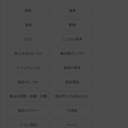
病気
健康
漫画
動画
コラム
しつけの基本
吠える犬のしつけ
噛み癖のしつけ
トイレのしつけ
散歩の基本
散歩のしつけ
散歩用品
散歩の時間・距離・回数
散歩中に犬が歩かない
散歩のマナー
犬用品
トイレ用品
ケージ