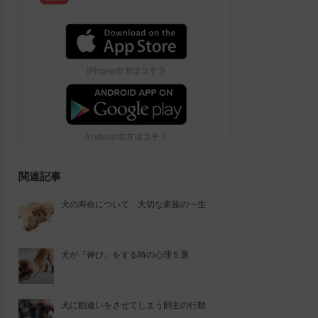
関連記事
犬の寿命について 大切な家族の一生
犬が『伸び』をする時の心理５選
犬に勘違いをさせてしまう飼主の行動