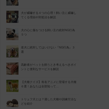
犬が威嚇する４つの心理！飼い主に威嚇し
てくる理由や対処法を解説
犬の心に傷をつける飼い主の絶対NG行為
５つ
老犬に絶対してはいけない『NG行為』３
選
高齢者がペットを飼うとき考えるべきポイ
ントと便利なサービスを解説
【犬種クイズ】有名アニメに登場する犬種
６選！あなたは全部知って…
トリュフ犬とは？適した犬種や訓練方法な
どを紹介