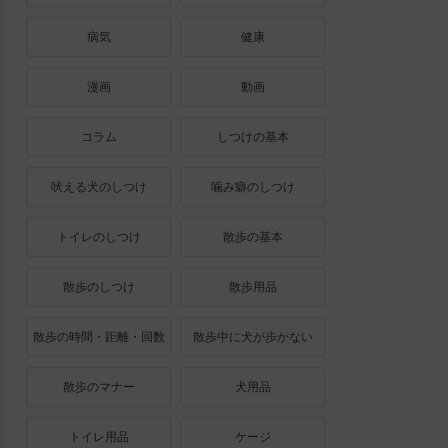
病気
健康
漫画
動画
コラム
しつけの基本
吠える犬のしつけ
噛み癖のしつけ
トイレのしつけ
散歩の基本
散歩のしつけ
散歩用品
散歩の時間・距離・回数
散歩中に犬が歩かない
散歩のマナー
犬用品
トイレ用品
ケージ