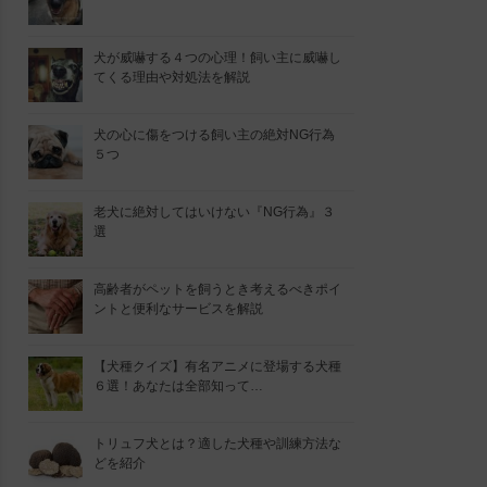
犬が威嚇する４つの心理！飼い主に威嚇し
てくる理由や対処法を解説
犬の心に傷をつける飼い主の絶対NG行為
５つ
老犬に絶対してはいけない『NG行為』３
選
高齢者がペットを飼うとき考えるべきポイ
ントと便利なサービスを解説
【犬種クイズ】有名アニメに登場する犬種
６選！あなたは全部知って…
トリュフ犬とは？適した犬種や訓練方法な
どを紹介