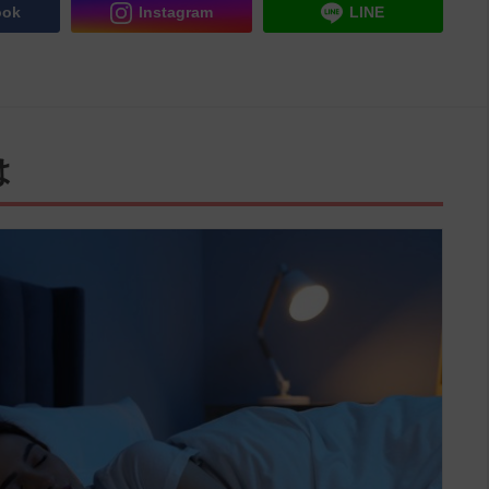
ook
Instagram
LINE
は