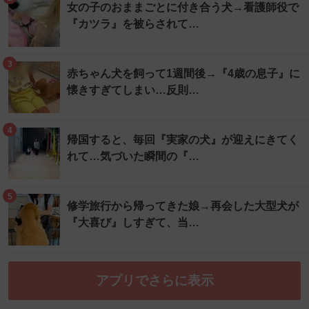
女の子のおままごとに付き合う犬→看護師役で
『カツラ』を被らされて…
3
赤ちゃん犬を飼って1週間後→『4歳の息子』に
懐きすぎてしまい…反則…
4
帰国すると、毎回『実家の犬』が迎えにきてく
れて…気づいた瞬間の『…
5
修学旅行から帰ってきた娘→再会した大型犬が
『大喜び』しすぎて、当…
アプリでさらに表示