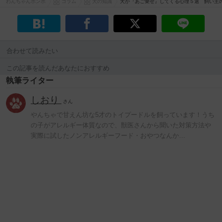
わんちゃんホンポ
コラム
犬の知識
犬が『あご乗せ』してくる心理５選 飼い主
合わせて読みたい
この記事を読んだあなたにおすすめ
執筆ライター
しおり
さん
やんちゃで甘えん坊な5才のトイプードルを飼っています！うち
の子がアレルギー体質なので、獣医さんから聞いた対策方法や
実際に試したノンアレルギーフード・おやつなんか…