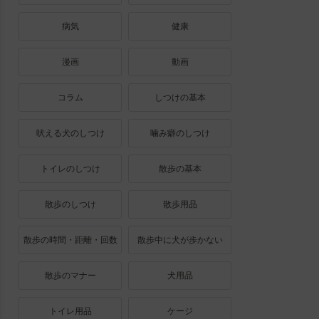
病気
健康
漫画
動画
コラム
しつけの基本
吠える犬のしつけ
噛み癖のしつけ
トイレのしつけ
散歩の基本
散歩のしつけ
散歩用品
散歩の時間・距離・回数
散歩中に犬が歩かない
散歩のマナー
犬用品
トイレ用品
ケージ