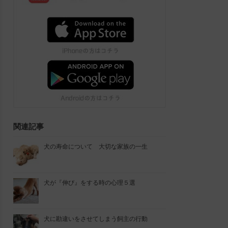
関連記事
犬の寿命について 大切な家族の一生
犬が『伸び』をする時の心理５選
犬に勘違いをさせてしまう飼主の行動