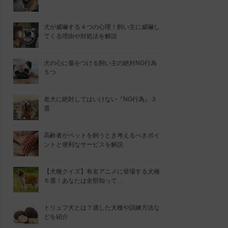
犬が威嚇する４つの心理！飼い主に威嚇し
てくる理由や対処法を解説
犬の心に傷をつける飼い主の絶対NG行為
５つ
老犬に絶対してはいけない『NG行為』３
選
高齢者がペットを飼うとき考えるべきポイ
ントと便利なサービスを解説
【犬種クイズ】有名アニメに登場する犬種
６選！あなたは全部知って…
トリュフ犬とは？適した犬種や訓練方法な
どを紹介