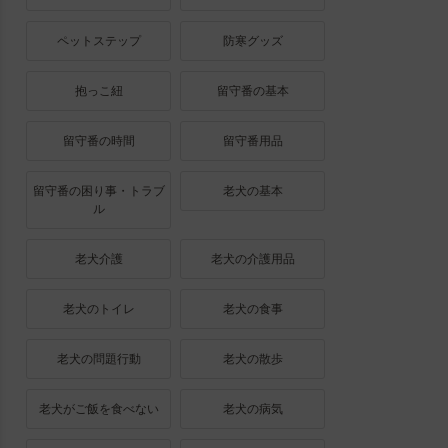
ペットステップ
防寒グッズ
抱っこ紐
留守番の基本
留守番の時間
留守番用品
留守番の困り事・トラブ
老犬の基本
ル
老犬介護
老犬の介護用品
老犬のトイレ
老犬の食事
老犬の問題行動
老犬の散歩
老犬がご飯を食べない
老犬の病気