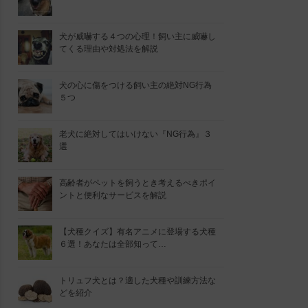
犬が威嚇する４つの心理！飼い主に威嚇し
てくる理由や対処法を解説
犬の心に傷をつける飼い主の絶対NG行為
５つ
老犬に絶対してはいけない『NG行為』３
選
高齢者がペットを飼うとき考えるべきポイ
ントと便利なサービスを解説
【犬種クイズ】有名アニメに登場する犬種
６選！あなたは全部知って…
トリュフ犬とは？適した犬種や訓練方法な
どを紹介