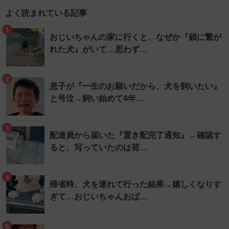
よく読まれている記事
1
おじいちゃんの家に行くと、なぜか『鎖に繋が
れた犬』がいて…思わず…
2
息子が『一生のお願いだから、犬を飼いたい』
と号泣→飼い始めて4年…
3
配達員から届いた『置き配完了通知』→確認す
ると、写っていたのは荷…
4
帰省時、犬を連れて行った結果→嬉しくなりす
ぎて…おじいちゃんおば…
5