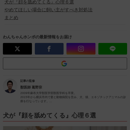
犬が『顔を舐めてくる』心理６選
やめてほしい場合に飼い主がすべき対処法
まとめ
わんちゃんホンポの最新情報をお届け
記事の監修
獣医師
葛野宗
2009年麻布大学獣医学部獣医学科を卒業。
2015年から横浜市内で妻と動物病院を営み、犬、猫、エキゾチックアニマルの診
療を行なっています。
2024年現在、犬10頭、猫3頭、多数の爬虫類と暮らしています。
愛犬家、愛猫家として飼い主様に寄り添った診療を心がけています。
内科(循環器、内分泌など)、歯科、産科に力を入れています。
犬が『顔を舐めてくる』心理６選