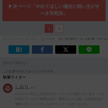
▶次ページ「やめてほしい場合に飼い主がす
べき対処法」
1
2
わんちゃんホンポ
コラム
犬の知識
犬が『顔を舐めてくる』心理６選 やめてほ
合わせて読みたい
この記事を読んだあなたにおすすめ
執筆ライター
しおり
さん
やんちゃで甘えん坊な5才のトイプードルを飼っています！うち
の子がアレルギー体質なので、獣医さんから聞いた対策方法や
実際に試したノンアレルギーフード・おやつなんか…