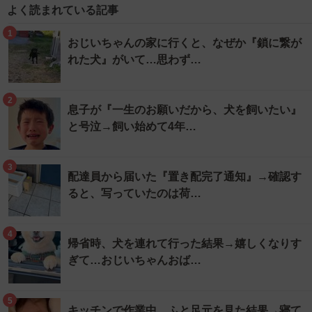
よく読まれている記事
1
おじいちゃんの家に行くと、なぜか『鎖に繋が
れた犬』がいて…思わず…
2
息子が『一生のお願いだから、犬を飼いたい』
と号泣→飼い始めて4年…
3
配達員から届いた『置き配完了通知』→確認す
ると、写っていたのは荷…
4
帰省時、犬を連れて行った結果→嬉しくなりす
ぎて…おじいちゃんおば…
5
キッチンで作業中、ふと足元を見た結果→寝て