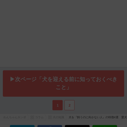
▶次ページ「️犬を迎える前に知っておくべき
こと」
1
2
わんちゃんホンポ
コラム
犬の知識
犬を『飼うのに向かない人』の特徴4選 愛