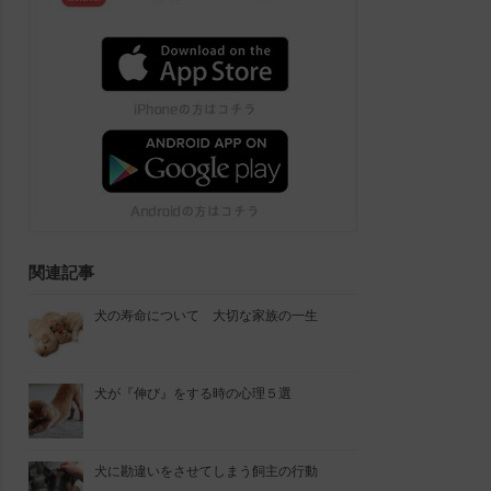
関連記事
犬の寿命について 大切な家族の一生
犬が『伸び』をする時の心理５選
犬に勘違いをさせてしまう飼主の行動