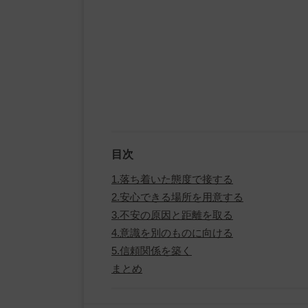
目次
1.落ち着いた態度で接する
2.安心できる場所を用意する
3.不安の原因と距離を取る
4.意識を別のものに向ける
5.信頼関係を築く
まとめ