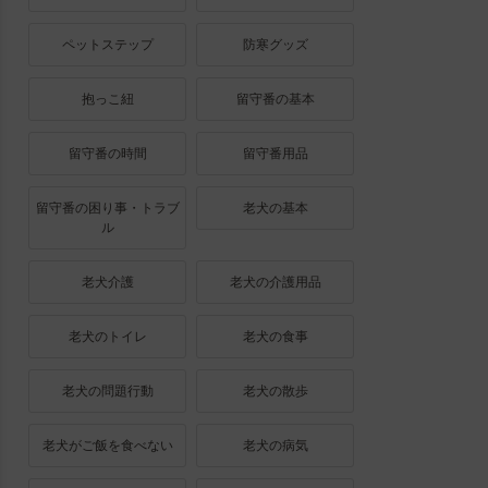
ペットステップ
防寒グッズ
抱っこ紐
留守番の基本
留守番の時間
留守番用品
留守番の困り事・トラブ
老犬の基本
ル
老犬介護
老犬の介護用品
老犬のトイレ
老犬の食事
老犬の問題行動
老犬の散歩
老犬がご飯を食べない
老犬の病気