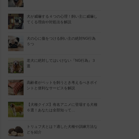
犬が威嚇する４つの心理！飼い主に威嚇し
てくる理由や対処法を解説
犬の心に傷をつける飼い主の絶対NG行為
５つ
老犬に絶対してはいけない『NG行為』３
選
高齢者がペットを飼うとき考えるべきポイ
ントと便利なサービスを解説
【犬種クイズ】有名アニメに登場する犬種
６選！あなたは全部知って…
トリュフ犬とは？適した犬種や訓練方法な
どを紹介