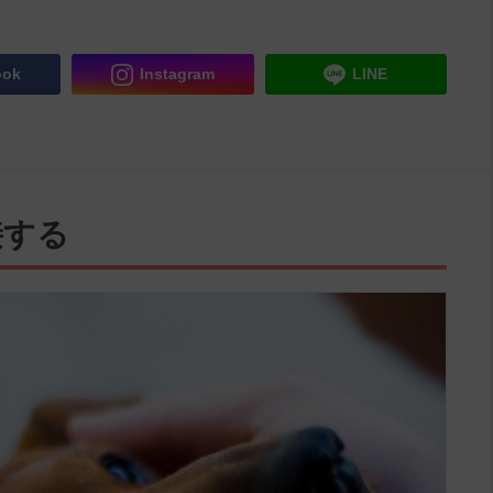
ook
Instagram
LINE
接する