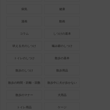
病気
健康
漫画
動画
コラム
しつけの基本
吠える犬のしつけ
噛み癖のしつけ
トイレのしつけ
散歩の基本
散歩のしつけ
散歩用品
散歩の時間・距離・回数
散歩中に犬が歩かない
散歩のマナー
犬用品
トイレ用品
ケージ