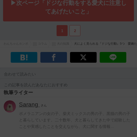
▶次ページ「ドジな行動をする愛犬に注意し
てあげたいこと」
1
2
わんちゃんホンポ
コラム
犬の知識
犬によく見られる『ドジな行動』5つ 愛嬌
合わせて読みたい
この記事を読んだあなたにおすすめ
執筆ライター
Sarang
さん
ポメラニアンの女の子、柴犬ミックスの男の子、黒猫の男の子
と暮らしています。二十数年、犬と暮らしてきた中で経験した
ことや実感したことを交えながら、犬に関する情報…