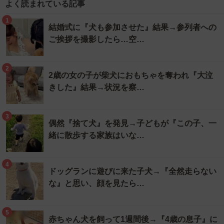
よく読まれている記事
1
結婚式に『犬も参加させた』結果→参列者への
ご挨拶を撮影したら…空…
2
2歳の女の子が柴犬におもちゃを奪われ『大泣
きした』結果→状況を察…
3
偶然『捨て犬』を発見→子どもが『この子、一
緒に散歩する家族はいな…
4
ドッグランに遊びに来た子犬→『全然走らない
な』と思い、顔を見たら…
5
赤ちゃん犬を飼って1週間後→『4歳の息子』に