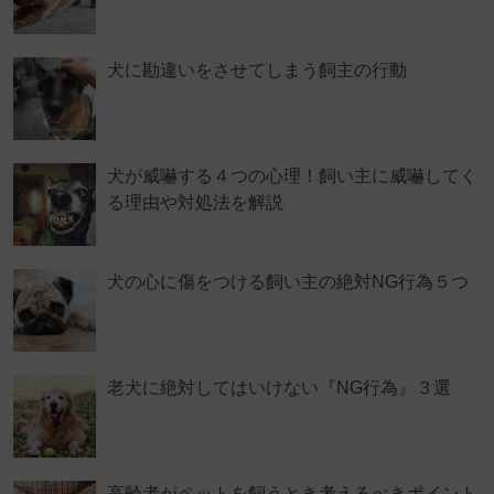
犬に勘違いをさせてしまう飼主の行動
犬が威嚇する４つの心理！飼い主に威嚇してく
る理由や対処法を解説
犬の心に傷をつける飼い主の絶対NG行為５つ
老犬に絶対してはいけない『NG行為』３選
高齢者がペットを飼うとき考えるべきポイント