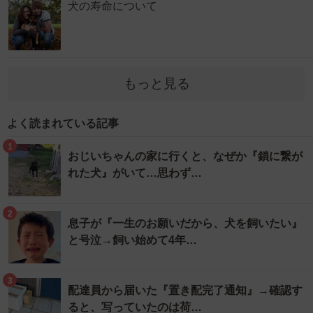
犬の寿命について
もっと見る
よく読まれている記事
1
おじいちゃんの家に行くと、なぜか『鎖に繋が
れた犬』がいて…思わず…
2
息子が『一生のお願いだから、犬を飼いたい』
と号泣→飼い始めて4年…
3
配達員から届いた『置き配完了通知』→確認す
ると、写っていたのは荷…