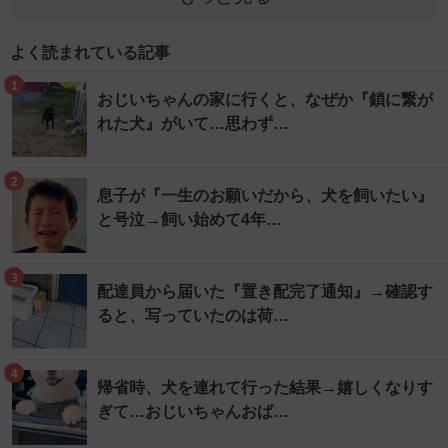
よく読まれている記事
1
おじいちゃんの家に行くと、なぜか『鎖に繋が
れた犬』がいて…思わず…
2
息子が『一生のお願いだから、犬を飼いたい』
と号泣→飼い始めて4年…
3
配達員から届いた『置き配完了通知』→確認す
ると、写っていたのは荷…
4
帰省時、犬を連れて行った結果→嬉しくなりす
ぎて…おじいちゃんおば…