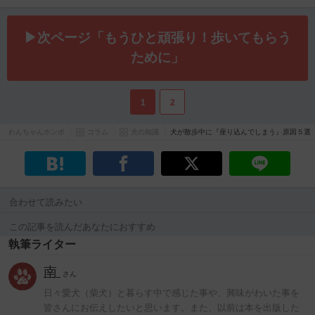
▶次ページ「️もうひと頑張り！歩いてもらう
ために」
1
2
わんちゃんホンポ
コラム
犬の知識
犬が散歩中に『座り込んでしまう』原因５選
合わせて読みたい
この記事を読んだあなたにおすすめ
執筆ライター
南
さん
日々愛犬（柴犬）と暮らす中で感じた事や、興味がわいた事を
皆さんにお伝えしたいと思います。また、以前は本を出版した