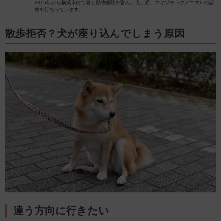
2015年から横浜市内で妻と動物病院を営み、犬、猫、エキゾチックアニマルの診
療を行なっています。
2024年現在、犬10頭、猫3頭、多数の爬虫類と暮らしています。
愛犬家、愛猫家として飼い主様に寄り添った診療を心がけています。
内科(循環器、内分泌など)、歯科、産科に力を入れています。
️散歩拒否？犬が座り込んでしまう原因
違う方向に行きたい