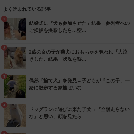
よく読まれている記事
1
結婚式に『犬も参加させた』結果→参列者への
ご挨拶を撮影したら…空…
2
2歳の女の子が柴犬におもちゃを奪われ『大泣
きした』結果→状況を察…
3
偶然『捨て犬』を発見→子どもが『この子、一
緒に散歩する家族はいな…
4
ドッグランに遊びに来た子犬→『全然走らない
な』と思い、顔を見たら…
5