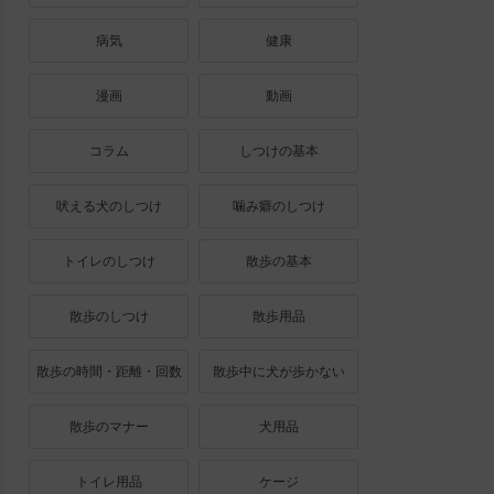
病気
健康
漫画
動画
コラム
しつけの基本
吠える犬のしつけ
噛み癖のしつけ
トイレのしつけ
散歩の基本
散歩のしつけ
散歩用品
散歩の時間・距離・回数
散歩中に犬が歩かない
散歩のマナー
犬用品
トイレ用品
ケージ