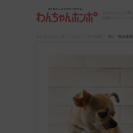
わんちゃんとの暮
話題の犬ニュース
わんちゃんホンポ
コラム
犬の知識
犬に『散歩直後