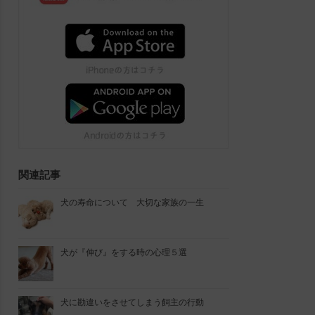
関連記事
犬の寿命について 大切な家族の一生
犬が『伸び』をする時の心理５選
犬に勘違いをさせてしまう飼主の行動