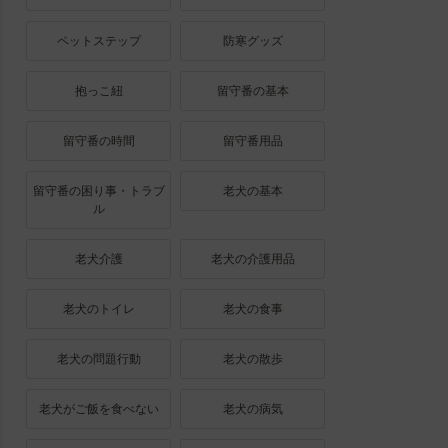
ペットステップ
防寒グッズ
抱っこ紐
留守番の基本
留守番の時間
留守番用品
留守番の困り事・トラブ
老犬の基本
ル
老犬介護
老犬の介護用品
老犬のトイレ
老犬の食事
老犬の問題行動
老犬の散歩
老犬がご飯を食べない
老犬の病気