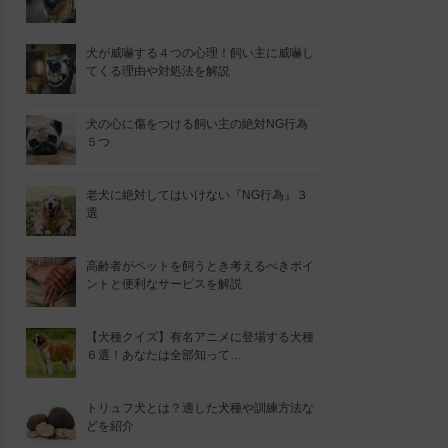
犬が威嚇する４つの心理！飼い主に威嚇し
てくる理由や対処法を解説
犬の心に傷をつける飼い主の絶対NG行為
５つ
老犬に絶対してはいけない『NG行為』３
選
高齢者がペットを飼うとき考えるべきポイ
ントと便利なサービスを解説
【犬種クイズ】有名アニメに登場する犬種
６選！あなたは全部知って…
トリュフ犬とは？適した犬種や訓練方法な
どを紹介