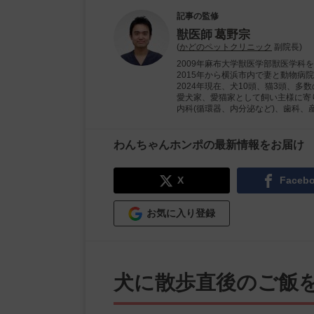
記事の監修
獣医師
葛野宗
(
かどのペットクリニック
副院長)
2009年麻布大学獣医学部獣医学科
2015年から横浜市内で妻と動物
2024年現在、犬10頭、猫3頭、
愛犬家、愛猫家として飼い主様に寄
内科(循環器、内分泌など)、歯科、
わんちゃんホンポの最新情報をお届け
X
Faceb
お気に入り登録
犬に散歩直後のご飯