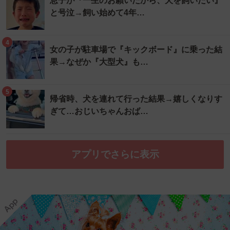
息子が『一生のお願いだから、犬を飼いたい』
と号泣→飼い始めて4年…
4
女の子が駐車場で『キックボード』に乗った結
果→なぜか『大型犬』も…
5
帰省時、犬を連れて行った結果→嬉しくなりす
ぎて…おじいちゃんおば…
アプリでさらに表示