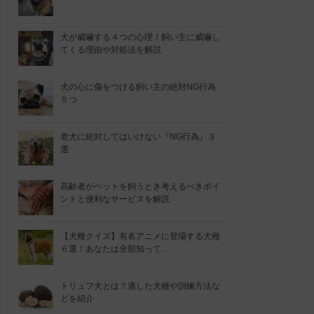
犬が威嚇する４つの心理！飼い主に威嚇し
てくる理由や対処法を解説
犬の心に傷をつける飼い主の絶対NG行為
５つ
老犬に絶対してはいけない『NG行為』３
選
高齢者がペットを飼うとき考えるべきポイ
ントと便利なサービスを解説
【犬種クイズ】有名アニメに登場する犬種
６選！あなたは全部知って…
トリュフ犬とは？適した犬種や訓練方法な
どを紹介