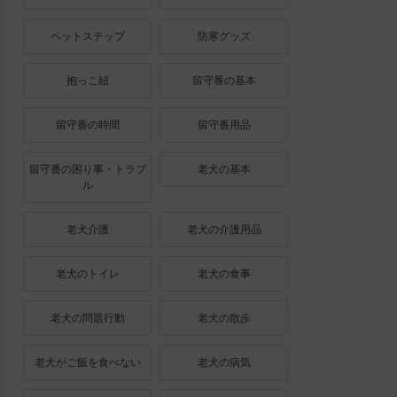
ペットステップ
防寒グッズ
抱っこ紐
留守番の基本
留守番の時間
留守番用品
留守番の困り事・トラブ
老犬の基本
ル
老犬介護
老犬の介護用品
老犬のトイレ
老犬の食事
老犬の問題行動
老犬の散歩
老犬がご飯を食べない
老犬の病気