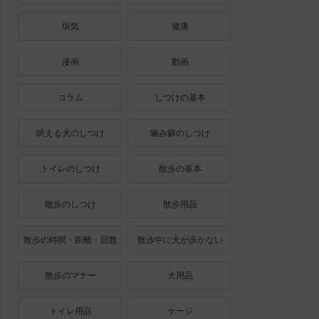
病気
健康
漫画
動画
コラム
しつけの基本
吠える犬のしつけ
噛み癖のしつけ
トイレのしつけ
散歩の基本
散歩のしつけ
散歩用品
散歩の時間・距離・回数
散歩中に犬が歩かない
散歩のマナー
犬用品
トイレ用品
ケージ