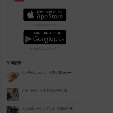
関連記事
犬の寿命について 大切な家族の一生
犬が『伸び』をする時の心理５選
犬に勘違いをさせてしまう飼主の行動