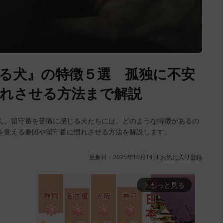
る犬』の特徴５選 孤独に不安
れさせる方法まで解説
ん。留守番を苦痛に感じる犬たちには、どのような特徴があるの
を覚える要因や留守番に慣れさせる方法を解説します。
更新日：
2025年10月14日
お気に入り登録
もっと見る
arrow_forward_ios