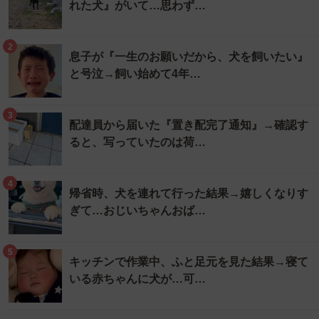
れた犬』がいて…思わず…
2
息子が『一生のお願いだから、犬を飼いたい』
と号泣→飼い始めて4年…
3
配達員から届いた『置き配完了通知』→確認す
ると、写っていたのは荷…
4
帰省時、犬を連れて行った結果→嬉しくなりす
ぎて…おじいちゃんおば…
5
キッチンで作業中、ふと足元を見た結果→寝て
いる赤ちゃんに犬が…可…