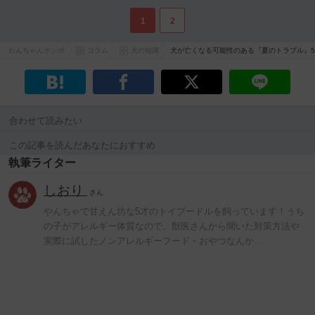
1
2
わんちゃんホンポ
コラム
犬の知識
犬が亡くなる可能性のある『夏のトラブル』
合わせて読みたい
この記事を読んだあなたにおすすめ
執筆ライター
しおり
さん
やんちゃで甘えん坊な5才のトイプードルを飼っています！うち
の子がアレルギー体質なので、獣医さんから聞いた対策方法や
実際に試したノンアレルギーフード・おやつなんか…