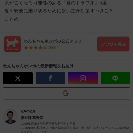
犬が亡くなる可能性のある『夏のトラブル』5選
夏を安全に乗り切るために飼い主が対策すべきこと
まとめ
わんちゃんホンポの最新情報をお届け
記事の監修
獣医師
葛野宗
2009年麻布大学獣医学部獣医学科を卒業。
2015年から横浜市内で妻と動物病院を営み、犬、猫、エキゾチックアニマルの診
療を行なっています。