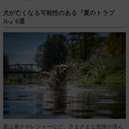
2024年現在、犬10頭、猫3頭、多数の爬虫類と暮らしています。
愛犬家、愛猫家として飼い主様に寄り添った診療を心がけています。
内科(循環器、内分泌など)、歯科、産科に力を入れています。
犬が亡くなる可能性のある『夏のトラブ
ル』5選
夏は暑さやレジャーなど、さまざまな危険が潜ん