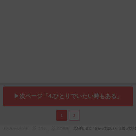
▶次ページ「4.ひとりでいたい時もある」
1
2
わんちゃんホンポ
コラム
犬の知識
犬が飼い主に『分かってほしい』と思ってい