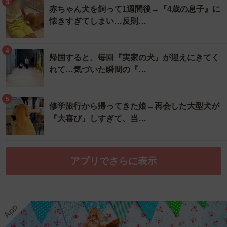
3
赤ちゃん犬を飼って1週間後→『4歳の息子』に
懐きすぎてしまい…反則…
4
帰国すると、毎回『実家の犬』が迎えにきてく
れて…気づいた瞬間の『…
5
修学旅行から帰ってきた娘→再会した大型犬が
『大喜び』しすぎて、当…
アプリでさらに表示