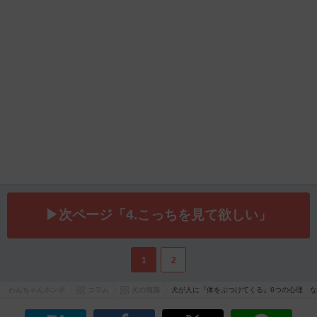
▶次ページ「4.こっちを見て欲しい」
1
2
わんちゃんホンポ
コラム
犬の知識
犬が人に『体をぶつけてくる』6つの心理 