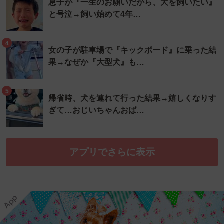
息子が『一生のお願いだから、犬を飼いたい』
と号泣→飼い始めて4年…
4
女の子が駐車場で『キックボード』に乗った結
果→なぜか『大型犬』も…
5
帰省時、犬を連れて行った結果→嬉しくなりす
ぎて…おじいちゃんおば…
アプリでさらに表示