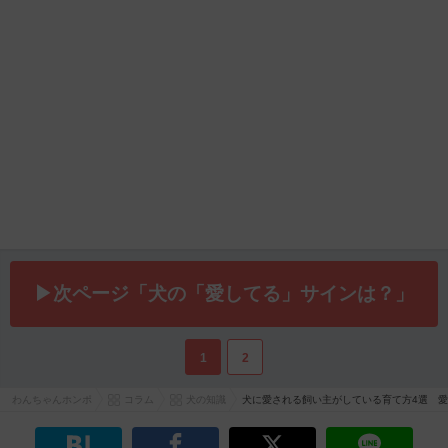
▶次ページ「犬の「愛してる」サインは？」
1
2
わんちゃんホンポ
コラム
犬の知識
犬に愛される飼い主がしている育て方4選 