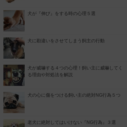
犬が『伸び』をする時の心理５選
犬に勘違いをさせてしまう飼主の行動
犬が威嚇する４つの心理！飼い主に威嚇してく
る理由や対処法を解説
犬の心に傷をつける飼い主の絶対NG行為５つ
老犬に絶対してはいけない『NG行為』３選