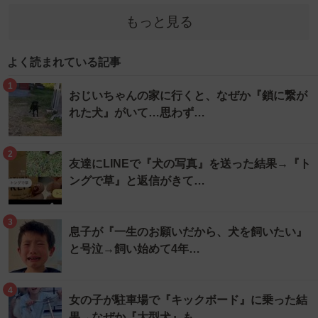
もっと見る
よく読まれている記事
1
おじいちゃんの家に行くと、なぜか『鎖に繋が
れた犬』がいて…思わず…
2
友達にLINEで『犬の写真』を送った結果→『ト
ングで草』と返信がきて…
3
息子が『一生のお願いだから、犬を飼いたい』
と号泣→飼い始めて4年…
4
女の子が駐車場で『キックボード』に乗った結
果→なぜか『大型犬』も…