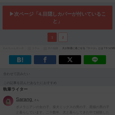
▶次ページ「4.目隠しカバーが付いているこ
と」
1
2
わんちゃんホンポ
コラム
犬の知識
犬が快適に過ごせる『ケージ』とは？5つの
合わせて読みたい
この記事を読んだあなたにおすすめ
執筆ライター
Sarang
さん
ポメラニアンの女の子、柴犬ミックスの男の子、黒猫の男の子
と暮らしています。二十数年、犬と暮らしてきた中で経験した