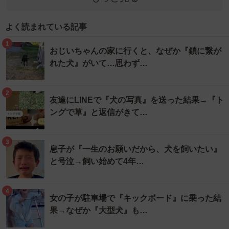
よく読まれている記事
1
おじいちゃんの家に行くと、なぜか『鎖に繋が
れた犬』がいて…思わず…
2
友達にLINEで『犬の写真』を送った結果→『ト
ングで草』と返信がきて…
3
息子が『一生のお願いだから、犬を飼いたい』
と号泣→飼い始めて4年…
4
女の子が駐車場で『キックボード』に乗った結
果→なぜか『大型犬』も…