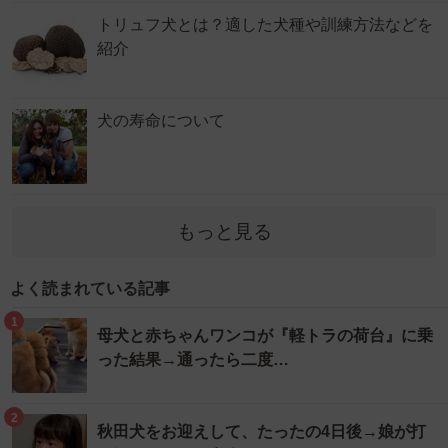
トリュフ犬とは？適した犬種や訓練方法などを
紹介
犬の寿命について
もっと見る
よく読まれている記事
1
母犬と赤ちゃんワンコが『軽トラの荷台』に乗
った結果→通ったら二度…
2
秋田犬をお迎えして、たったの4日後→娘が打