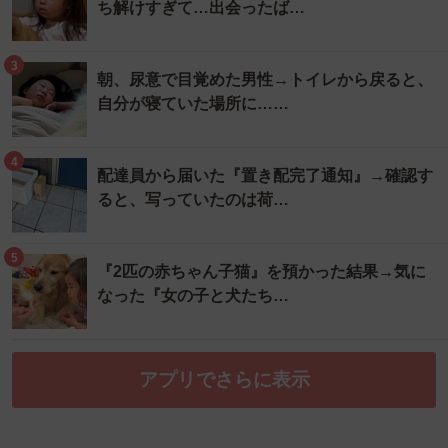
ち解けすぎて…出会ったば…
3
朝、尿意で目覚めた男性→トイレから戻ると、
自分が寝ていた場所に……
4
配達員から届いた『置き配完了通知』→確認す
ると、写っていたのは荷…
5
『2匹の赤ちゃん子猫』を預かった結果→気に
なった『女の子と犬たち…
アプリでさらに表示