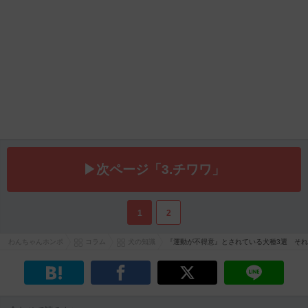
▶次ページ「3.チワワ」
1
2
わんちゃんホンポ
コラム
犬の知識
『運動が不得意』とされている犬種3選 そ