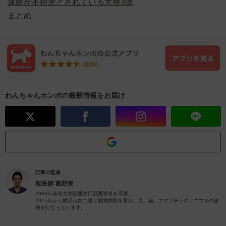
運動が不得意とされている犬種3選
まとめ
わんちゃんホンポの最新情報をお届け
記事の監修
獣医師
葛野宗
2009年麻布大学獣医学部獣医学科を卒業。
2015年から横浜市内で妻と動物病院を営み、犬、猫、エキゾチックアニマルの診
療を行なっています。
2024年現在、犬10頭、猫3頭、多数の爬虫類と暮らしています。
愛犬家、愛猫家として飼い主様に寄り添った診療を心がけています。