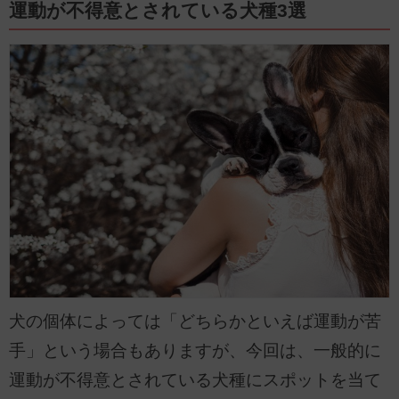
内科(循環器、内分泌など)、歯科、産科に力を入れています。
運動が不得意とされている犬種3選
犬の個体によっては「どちらかといえば運動が苦
手」という場合もありますが、今回は、一般的に
運動が不得意とされている犬種にスポットを当て