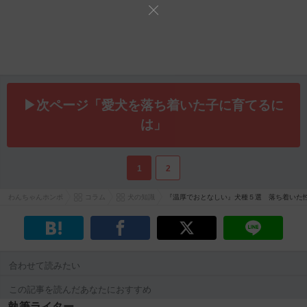
▶次ページ「️愛犬を落ち着いた子に育てるに
は」
1
2
わんちゃんホンポ
コラム
犬の知識
『温厚でおとなしい』犬種５選 落ち着いた
合わせて読みたい
この記事を読んだあなたにおすすめ
執筆ライター