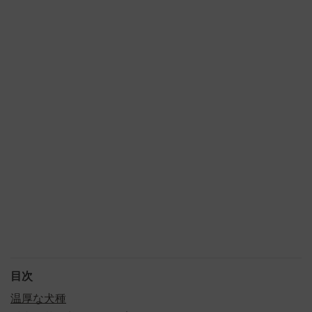
目次
️温厚な犬種