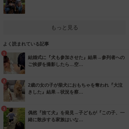
もっと見る
よく読まれている記事
1
結婚式に『犬も参加させた』結果→参列者への
ご挨拶を撮影したら…空…
2
2歳の女の子が柴犬におもちゃを奪われ『大泣
きした』結果→状況を察…
3
偶然『捨て犬』を発見→子どもが『この子、一
緒に散歩する家族はいな…