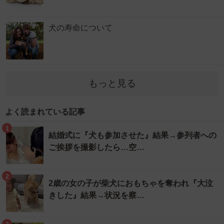
犬の寿命について
もっと見る
よく読まれている記事
1
結婚式に『犬も参加させた』結果→参列者への
ご挨拶を撮影したら…空…
2
2歳の女の子が柴犬におもちゃを奪われ『大泣
きした』結果→状況を察…