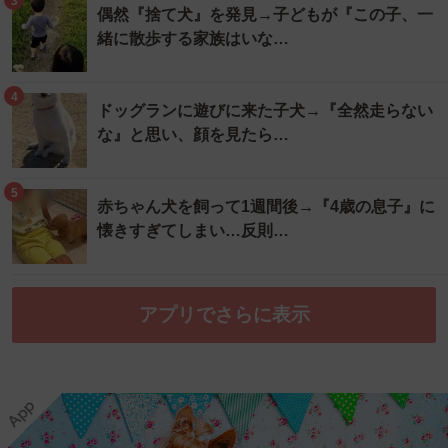
3
偶然『捨て犬』を発見→子どもが『この子、一
緒に散歩する家族はいな…
4
ドッグランに遊びに来た子犬→『全然走らない
な』と思い、顔を見たら…
5
赤ちゃん犬を飼って1週間後→『4歳の息子』に
懐きすぎてしまい…反則…
アプリでさらに表示