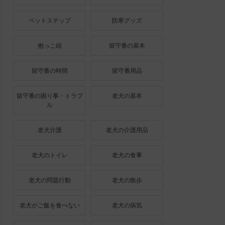
ペットステップ
防寒グッズ
抱っこ紐
留守番の基本
留守番の時間
留守番用品
留守番の困り事・トラブ
老犬の基本
ル
老犬介護
老犬の介護用品
老犬のトイレ
老犬の食事
老犬の問題行動
老犬の散歩
老犬がご飯を食べない
老犬の病気