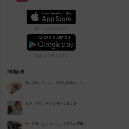
関連記事
犬の寿命について 大切な家族の一生
犬が『伸び』をする時の心理５選
犬に勘違いをさせてしまう飼主の行動