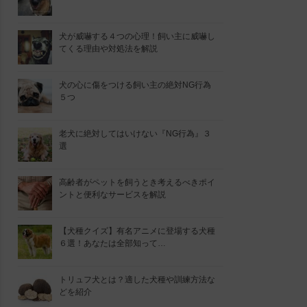
犬が威嚇する４つの心理！飼い主に威嚇し
てくる理由や対処法を解説
犬の心に傷をつける飼い主の絶対NG行為
５つ
老犬に絶対してはいけない『NG行為』３
選
高齢者がペットを飼うとき考えるべきポイ
ントと便利なサービスを解説
【犬種クイズ】有名アニメに登場する犬種
６選！あなたは全部知って…
トリュフ犬とは？適した犬種や訓練方法な
どを紹介