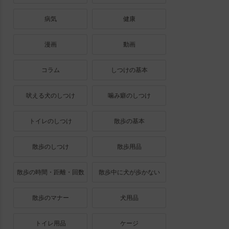
病気
健康
漫画
動画
コラム
しつけの基本
吠える犬のしつけ
噛み癖のしつけ
トイレのしつけ
散歩の基本
散歩のしつけ
散歩用品
散歩の時間・距離・回数
散歩中に犬が歩かない
散歩のマナー
犬用品
トイレ用品
ケージ