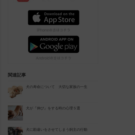
関連記事
犬の寿命について 大切な家族の一生
犬が『伸び』をする時の心理５選
犬に勘違いをさせてしまう飼主の行動