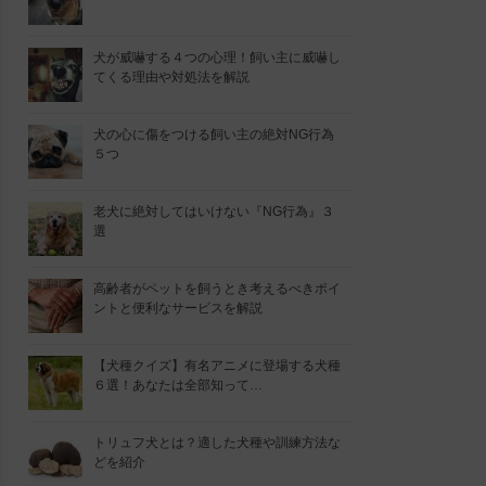
犬が威嚇する４つの心理！飼い主に威嚇し
てくる理由や対処法を解説
犬の心に傷をつける飼い主の絶対NG行為
５つ
老犬に絶対してはいけない『NG行為』３
選
高齢者がペットを飼うとき考えるべきポイ
ントと便利なサービスを解説
【犬種クイズ】有名アニメに登場する犬種
６選！あなたは全部知って…
トリュフ犬とは？適した犬種や訓練方法な
どを紹介