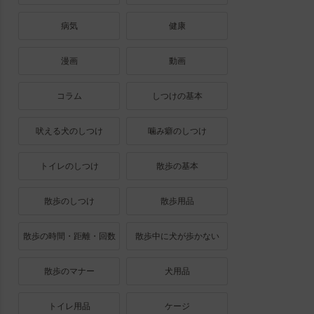
病気
健康
漫画
動画
コラム
しつけの基本
吠える犬のしつけ
噛み癖のしつけ
トイレのしつけ
散歩の基本
散歩のしつけ
散歩用品
散歩の時間・距離・回数
散歩中に犬が歩かない
散歩のマナー
犬用品
トイレ用品
ケージ