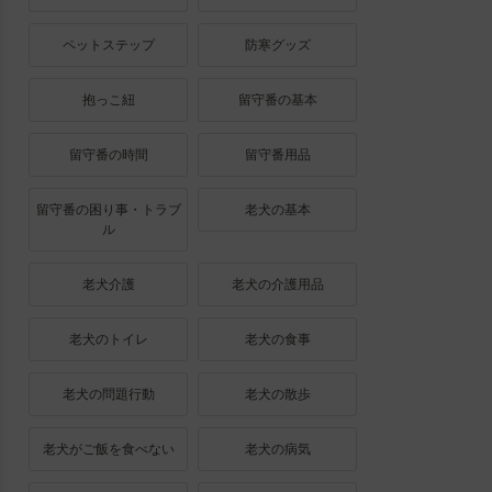
ペットステップ
防寒グッズ
抱っこ紐
留守番の基本
留守番の時間
留守番用品
留守番の困り事・トラブ
老犬の基本
ル
老犬介護
老犬の介護用品
老犬のトイレ
老犬の食事
老犬の問題行動
老犬の散歩
老犬がご飯を食べない
老犬の病気