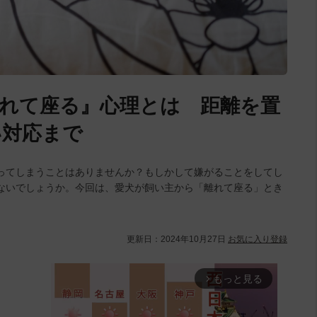
れて座る』心理とは 距離を置
い対応まで
ってしまうことはありませんか？もしかして嫌がることをしてし
ないでしょうか。今回は、愛犬が飼い主から「離れて座る」とき
更新日：
2024年10月27日
お気に入り登録
もっと見る
arrow_forward_ios