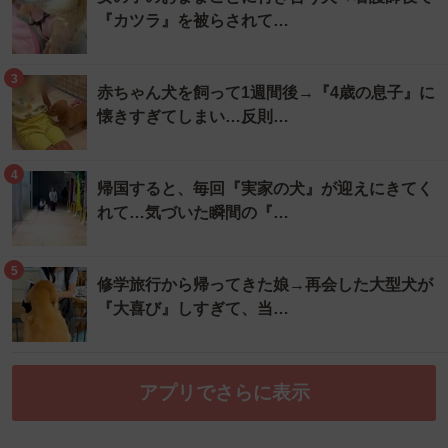
『カツラ』を被らされて…
3
赤ちゃん犬を飼って1週間後→『4歳の息子』に
懐きすぎてしまい…反則…
4
帰国すると、毎回『実家の犬』が迎えにきてく
れて…気づいた瞬間の『…
5
修学旅行から帰ってきた娘→再会した大型犬が
『大喜び』しすぎて、当…
アプリでさらに表示