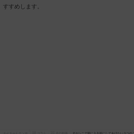
すすめします。
わんちゃんホンポ
コラム
犬の知識
犬がシニア期に入る前にしてあげたい３つの