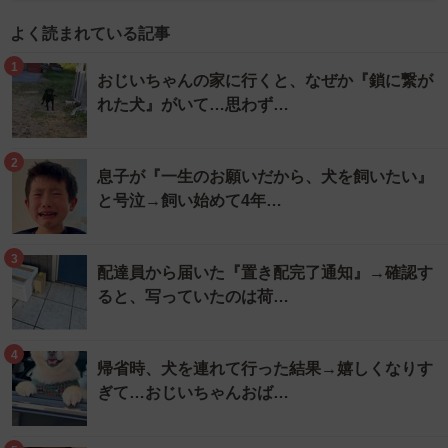
よく読まれている記事
1
おじいちゃんの家に行くと、なぜか『鎖に繋が
れた犬』がいて…思わず…
2
息子が『一生のお願いだから、犬を飼いたい』
と号泣→飼い始めて4年…
3
配達員から届いた『置き配完了通知』→確認す
ると、写っていたのは荷…
4
帰省時、犬を連れて行った結果→嬉しくなりす
ぎて…おじいちゃんおば…