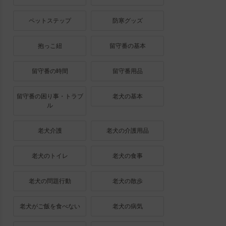
ペットステップ
防寒グッズ
抱っこ紐
留守番の基本
留守番の時間
留守番用品
留守番の困り事・トラブ
老犬の基本
ル
老犬介護
老犬の介護用品
老犬のトイレ
老犬の食事
老犬の問題行動
老犬の散歩
老犬がご飯を食べない
老犬の病気