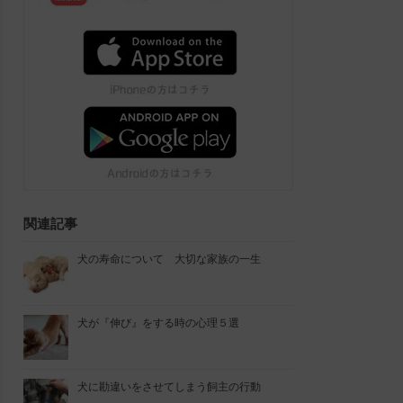
関連記事
犬の寿命について 大切な家族の一生
犬が『伸び』をする時の心理５選
犬に勘違いをさせてしまう飼主の行動