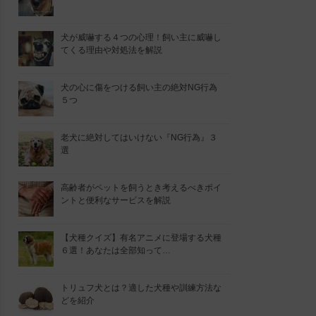
犬が威嚇する４つの心理！飼い主に威嚇し
てくる理由や対処法を解説
犬の心に傷をつける飼い主の絶対NG行為
５つ
老犬に絶対してはいけない『NG行為』３
選
高齢者がペットを飼うとき考えるべきポイ
ントと便利なサービスを解説
【犬種クイズ】有名アニメに登場する犬種
６選！あなたは全部知って…
トリュフ犬とは？適した犬種や訓練方法な
どを紹介