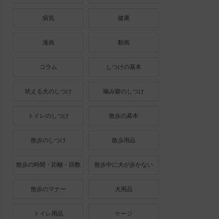
病気
健康
漫画
動画
コラム
しつけの基本
吠える犬のしつけ
噛み癖のしつけ
トイレのしつけ
散歩の基本
散歩のしつけ
散歩用品
散歩の時間・距離・回数
散歩中に犬が歩かない
散歩のマナー
犬用品
トイレ用品
ケージ