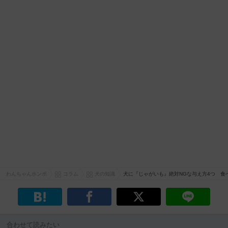
わんちゃんホンポ
コラム
犬の知識
犬に『じゃがいも』絶対NGな与え方4つ 食
合わせて読みたい