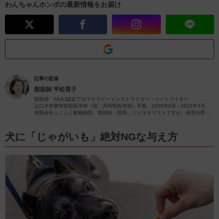
わんちゃんホンポの最新情報をお届け
記事の監修
獣医師
平松育子
獣医師・AEAJ認定アロマテラピーインストラクター・ペットライター
山口大学農学部獣医学科（現：共同獣医学部）卒業。2006年3月～2023年3月
有限会社ふくふく動物病院 取締役・院長。ジェネラリストですが、得意分野は
皮膚疾患です。
獣医師歴26年（2023年4月現在）の経験を活かし、ペットの病気やペットと楽し
むアロマに関する情報をお届けします。
犬に「じゃがいも」絶対NGな与え方