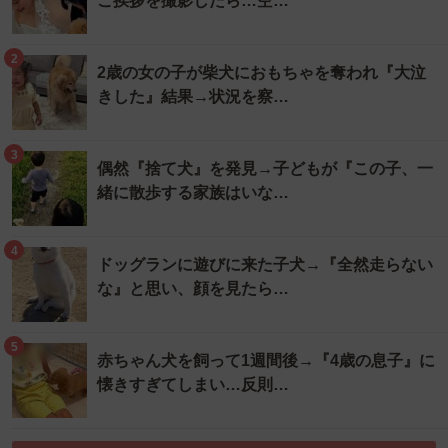
ご挨拶を撮影したら…空…
2
2歳の女の子が柴犬におもちゃを奪われ『大泣
きした』結果→状況を察…
3
偶然『捨て犬』を発見→子どもが『この子、一
緒に散歩する家族はいな…
4
ドッグランに遊びに来た子犬→『全然走らない
な』と思い、顔を見たら…
5
赤ちゃん犬を飼って1週間後→『4歳の息子』に
懐きすぎてしまい…反則…