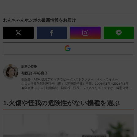
わんちゃんホンポの最新情報をお届け
記事の監修
獣医師
平松育子
獣医師・AEAJ認定アロマテラピーインストラクター・ペットライター
山口大学農学部獣医学科（現：共同獣医学部）卒業。2006年3月～2023年3月
有限会社ふくふく動物病院 取締役・院長。ジェネラリストですが、得意分野は
皮膚疾患です。
獣医師歴26年（2023年4月現在）の経験を活かし、ペットの病気やペットと楽し
むアロマに関する情報をお届けします。
1.火傷や怪我の危険性がない機種を選ぶ