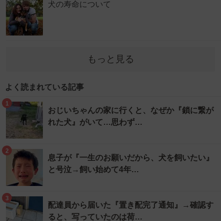
犬の寿命について
もっと見る
よく読まれている記事
1
おじいちゃんの家に行くと、なぜか『鎖に繋が
れた犬』がいて…思わず…
2
息子が『一生のお願いだから、犬を飼いたい』
と号泣→飼い始めて4年…
3
配達員から届いた『置き配完了通知』→確認す
ると、写っていたのは荷…