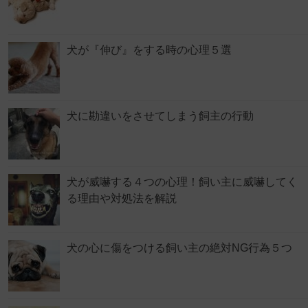
犬が『伸び』をする時の心理５選
犬に勘違いをさせてしまう飼主の行動
犬が威嚇する４つの心理！飼い主に威嚇してく
る理由や対処法を解説
犬の心に傷をつける飼い主の絶対NG行為５つ