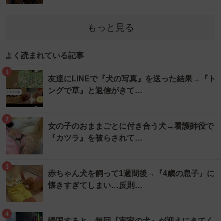
もっと見る
よく読まれている記事
1
友達にLINEで『犬の写真』を送った結果→『ト
ングで草』と返信がきて…
2
女の子のおままごとに付き合う犬→看護師役で
『カツラ』を被らされて…
3
赤ちゃん犬を飼って1週間後→『4歳の息子』に
懐きすぎてしまい…反則…
4
帰国すると、毎回『実家の犬』が迎えにきてく