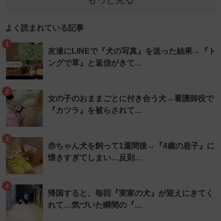
よく読まれている記事
1
友達にLINEで『犬の写真』を送った結果→『ト
ングで草』と返信がきて…
2
女の子のおままごとに付き合う犬→看護師役で
『カツラ』を被らされて…
3
赤ちゃん犬を飼って1週間後→『4歳の息子』に
懐きすぎてしまい…反則…
4
帰国すると、毎回『実家の犬』が迎えにきてく
れて…気づいた瞬間の『…